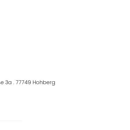
go.de
ße 3a . 77749 Hohberg