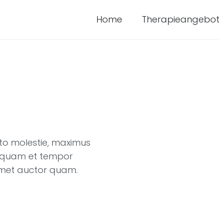
Home
Therapieangebo
usto molestie, maximus
o quam et tempor
 amet auctor quam.