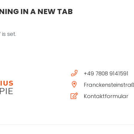
NING IN A NEW TAB
is set.
praxis@blasius-er
+49 7808 9141591
Franckensteinstra
Kontaktformular