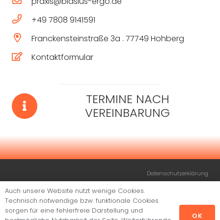
praxis@blasius-ergo.de
+49 7808 9141591
Franckensteinstraße 3a . 77749 Hohberg
Kontaktformular
TERMINE NACH
VEREINBARUNG
Datenschutzerklärung
Impressum
Auch unsere Website nutzt wenige Cookies.
Technisch notwendige bzw. funktionale Cookies
© Blasius Ergotherapie GmbH 2024
sorgen für eine fehlerfreie Darstellung und
OK